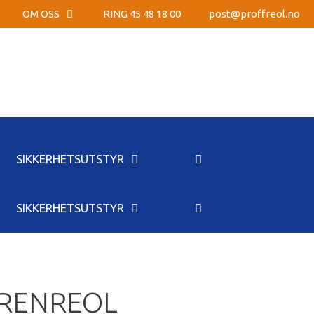
OM OSS
RING 45 48 18 00
post@proffreol.no
SIKKERHETSUTSTYR
SIKKERHETSUTSTYR
RENREOL