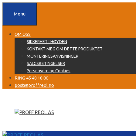
Hopp
til
Menu
innhold
OM OSS
SIKKERHET I HØYDEN
KONTAKT MEG OM DETTE PRODUKTET
MONTERINGSANVISNINGER
SALGSBETINGELSER
Personvern og Cookies
RING 45 48 18 00
post@proffreol.no