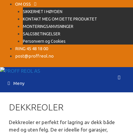
Hopp
OM OSS
til
SIKKERHET I HØYDEN
innhold
KONTAKT MEG OM DETTE PRODUKTET
MONTERINGSANVISNINGER
SALGSBETINGELSER
Personvern og Cookies
RING 45 48 18 00
post@proffreol.no
Meny
DEKKREOLER
Dekkreoler er perfekt for lagring av dekk både
med og uten felg. De er ideelle for garasjer,