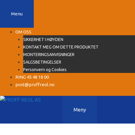
Hopp
til
Menu
innhold
OM OSS
SIKKERHET I HØYDEN
KONTAKT MEG OM DETTE PRODUKTET
MONTERINGSANVISNINGER
SALGSBETINGELSER
Personvern og Cookies
RING 45 48 18 00
post@proffreol.no
Meny