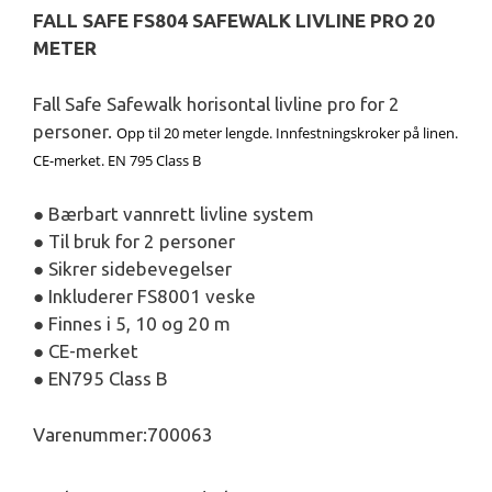
FALL SAFE FS804 SAFEWALK LIVLINE PRO 20
METER
Fall Safe Safewalk horisontal livline pro for 2
personer.
Opp til 20 meter lengde. Innfestningskroker på linen.
CE-merket. EN 795 Class B
● Bærbart vannrett livline system
● Til bruk for 2 personer
● Sikrer sidebevegelser
● Inkluderer FS8001 veske
● Finnes i 5, 10 og 20 m
● CE-merket
● EN795 Class B
Varenummer:700063